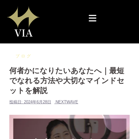
コ
ン
テ
ン
ツ
へ
ス
ブログ
キ
何者かになりたいあなたへ｜最短
ッ
でなれる方法や大切なマインドセ
プ
ットを解説
投稿日:
2024年6月28日
NEXTWAVE