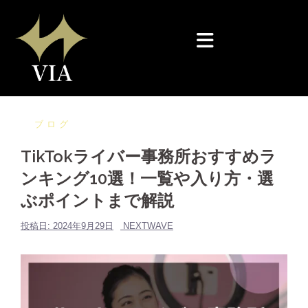
コ
ン
テ
ン
ツ
へ
ス
ブログ
キ
TikTokライバー事務所おすすめラ
ッ
ンキング10選！一覧や入り方・選
プ
ぶポイントまで解説
投稿日:
2024年9月29日
NEXTWAVE