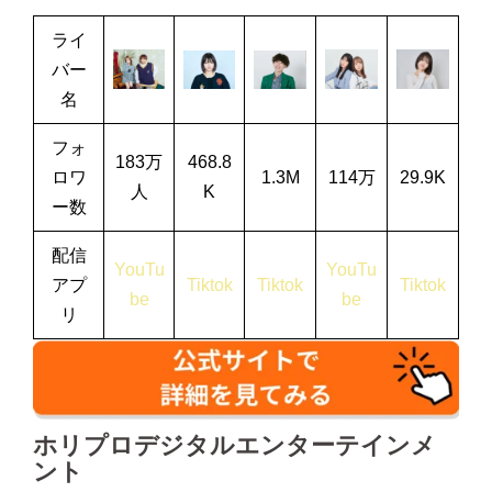
ライ
バー
名
フォ
183万
468.8
ロワ
1.3M
114万
29.9K
人
K
ー数
配信
YouTu
YouTu
アプ
Tiktok
Tiktok
Tiktok
be
be
リ
ホリプロデジタルエンターテインメ
ント