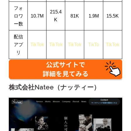
フォ
215.4
ロワ
10.7M
81K
1.9M
15.5K
K
ー数
配信
アプ
TikTok
TikTok
TikTok
TikTo
TikTok
リ
株式会社Natee（ナッティー）