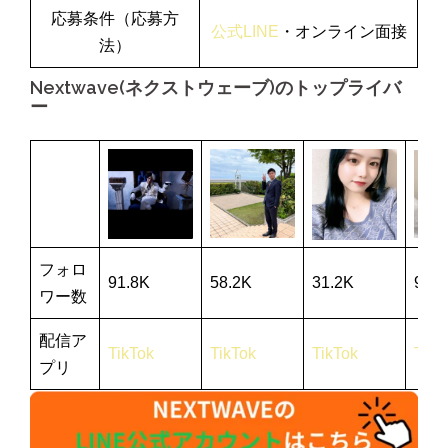
応募条件（応募方
公式LINE
・オンライン面接
法）
Nextwave(ネクストウェーブ)のトップライバ
ー
フォロ
91.8K
58.2K
31.2K
91.8
ワー数
配信ア
TikTok
TikTok
TikTok
TikT
プリ