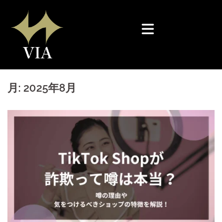
コ
ン
テ
ン
ツ
へ
月:
2025年8月
ス
キ
ッ
プ